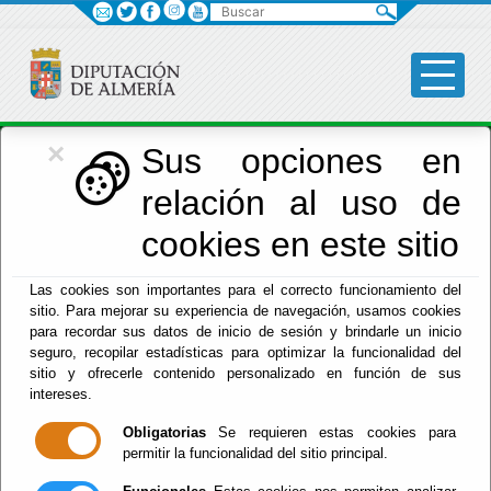
Buscar
×
Economía
Sus opciones en
relación al uso de
Menú Hacienda
cookies en este sitio
Inicio
-
Hacienda
- Normativa Presupuestaria
Las cookies son importantes para el correcto funcionamiento del
sitio. Para mejorar su experiencia de navegación, usamos cookies
Normativa
para recordar sus datos de inicio de sesión y brindarle un inicio
seguro, recopilar estadísticas para optimizar la funcionalidad del
Presupuestaria
sitio y ofrecerle contenido personalizado en función de sus
intereses.
Obligatorias
Se requieren estas cookies para
permitir la funcionalidad del sitio principal.
Real Decreto Legislativo 2/2004, Texto