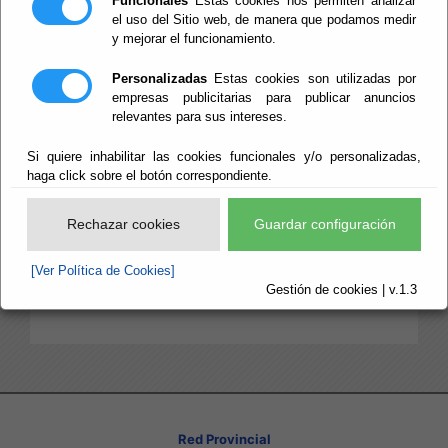
Funcionales
Estas cookies nos permiten analizar
Refundido de la Ley Reguladora de las
el uso del Sitio web, de manera que podamos medir
Haciendas Locales.
y mejorar el funcionamiento.
Real Decreto 500/1990, por el que se
desarrolla el Capítulo primero del Título sexto
Personalizadas
Estas cookies son utilizadas por
de la Ley 39/1988, en materia de
empresas publicitarias para publicar anuncios
presupuestos.
relevantes para sus intereses.
Real Decreto 1463/2007, por el que se
aprueba el reglamento de desarrollo de la Ley
Si quiere inhabilitar las cookies funcionales y/o personalizadas,
18/2001, de 12 de diciembre, de Estabilidad
haga click sobre el botón correspondiente.
Presupuestaria, en su aplicación a las
entidades locales.
Rechazar cookies
Guardar configuración
Orden EHA/3565/2008, por la que se
aprueba la estructura de los presupuestos de
[Ver Política de Cookies]
las entidades locales.
Gestión de cookies | v.1.3
Red Provincial