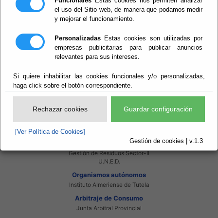
Funcionales
Estas cookies nos permiten analizar
Intranet Provincial
el uso del Sitio web, de manera que podamos medir
Intranet Adheridos
y mejorar el funcionamiento.
Intranet Beneficiarios
Servicios EE.LL.
Personalizadas
Estas cookies son utilizadas por
Red Provincial
empresas publicitarias para publicar anuncios
Enlaces de interés
relevantes para sus intereses.
Beneficiarios Red Provincial
Punto de Informacion del Catastro
Si quiere inhabilitar las cookies funcionales y/o personalizadas,
Agencia Tributaria
haga click sobre el botón correspondiente.
Ministerio de Administraciones Públicas
Junta de Andalucia
Manual del Concejal
Rechazar cookies
Guardar configuración
Consorcios
Bomberos Poniente
[Ver Política de Cookies]
Bomberos Levante
Gestión de cookies | v.1.3
Almanzora Levante R.T.R.S.U.
Gestión de Residuos Sector-II
U.N.E.D.
Organismos autónomos
Instituto Almeriense de Tutela
Arbitraje de Consumo
Junta Arbitral Provincial